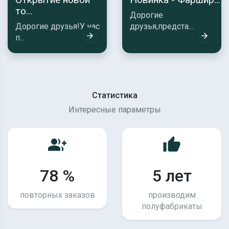
то...
Дорогие
Дорогие друзья!У нас
друзья,предста...
arrow_forward
arrow_forward
п...
Статистика
Интересные параметры
group_add
thumb_up
78 %
5 лет
повторных заказов
производим
полуфабрикаты