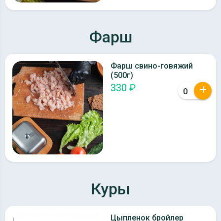
Фарш
Фарш свино-говяжий
(500г)
330 ₽
Куры
Цыпленок бройлер