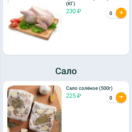
(КГ)
230 ₽
Сало
Сало солёное (500г)
225 ₽