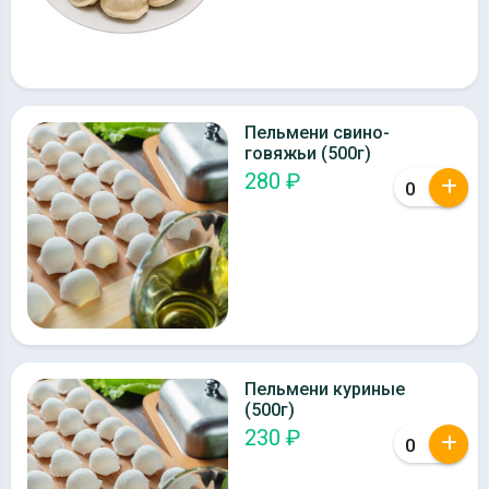
Пельмени свино-
говяжьи (500г)
280 ₽
Пельмени куриные
(500г)
230 ₽