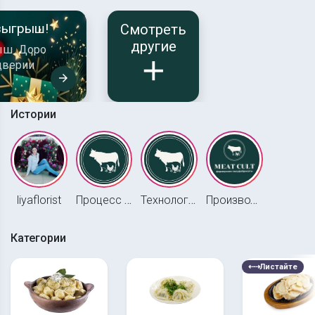
зыгрыш!
Смотреть
другие
ыш Доро
add
дверии
arrow_forward
Истории
liyaflorist
Процесс работы
Технологический процесс
Производство
Категории
⇠⇢
Листайте